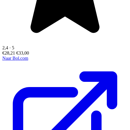
2,4
·
5
€28,21
€33,00
Naar Bol.com