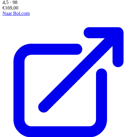
4,5
·
98
€169,00
Naar Bol.com