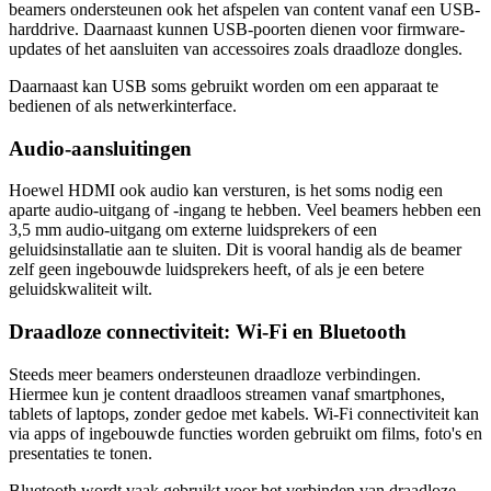
beamers ondersteunen ook het afspelen van content vanaf een USB-
harddrive. Daarnaast kunnen USB-poorten dienen voor firmware-
updates of het aansluiten van accessoires zoals draadloze dongles.
Daarnaast kan USB soms gebruikt worden om een apparaat te
bedienen of als netwerkinterface.
Audio-aansluitingen
Hoewel HDMI ook audio kan versturen, is het soms nodig een
aparte audio-uitgang of -ingang te hebben. Veel beamers hebben een
3,5 mm audio-uitgang om externe luidsprekers of een
geluidsinstallatie aan te sluiten. Dit is vooral handig als de beamer
zelf geen ingebouwde luidsprekers heeft, of als je een betere
geluidskwaliteit wilt.
Draadloze connectiviteit: Wi-Fi en Bluetooth
Steeds meer beamers ondersteunen draadloze verbindingen.
Hiermee kun je content draadloos streamen vanaf smartphones,
tablets of laptops, zonder gedoe met kabels. Wi-Fi connectiviteit kan
via apps of ingebouwde functies worden gebruikt om films, foto's en
presentaties te tonen.
Bluetooth wordt vaak gebruikt voor het verbinden van draadloze