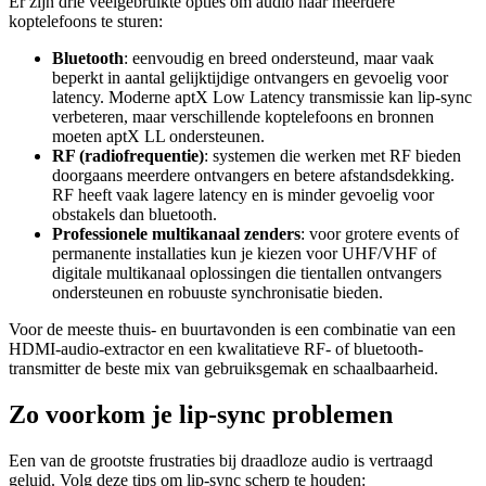
Er zijn drie veelgebruikte opties om audio naar meerdere
koptelefoons te sturen:
Bluetooth
: eenvoudig en breed ondersteund, maar vaak
beperkt in aantal gelijktijdige ontvangers en gevoelig voor
latency. Moderne aptX Low Latency transmissie kan lip-sync
verbeteren, maar verschillende koptelefoons en bronnen
moeten aptX LL ondersteunen.
RF (radiofrequentie)
: systemen die werken met RF bieden
doorgaans meerdere ontvangers en betere afstandsdekking.
RF heeft vaak lagere latency en is minder gevoelig voor
obstakels dan bluetooth.
Professionele multikanaal zenders
: voor grotere events of
permanente installaties kun je kiezen voor UHF/VHF of
digitale multikanaal oplossingen die tientallen ontvangers
ondersteunen en robuuste synchronisatie bieden.
Voor de meeste thuis- en buurtavonden is een combinatie van een
HDMI-audio-extractor en een kwalitatieve RF- of bluetooth-
transmitter de beste mix van gebruiksgemak en schaalbaarheid.
Zo voorkom je lip‑sync problemen
Een van de grootste frustraties bij draadloze audio is vertraagd
geluid. Volg deze tips om lip‑sync scherp te houden: