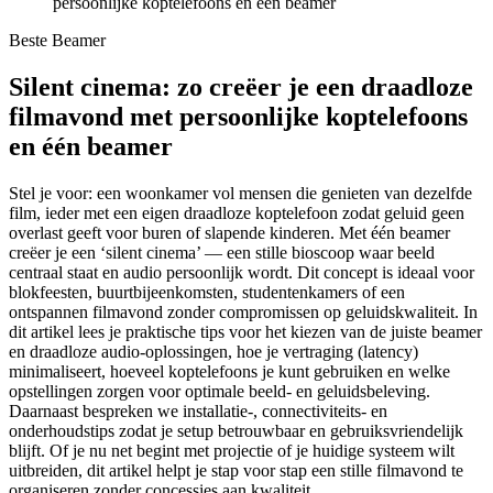
persoonlijke koptelefoons en één beamer
Beste Beamer
Silent cinema: zo creëer je een draadloze
filmavond met persoonlijke koptelefoons
en één beamer
Stel je voor: een woonkamer vol mensen die genieten van dezelfde
film, ieder met een eigen draadloze koptelefoon zodat geluid geen
overlast geeft voor buren of slapende kinderen. Met één beamer
creëer je een ‘silent cinema’ — een stille bioscoop waar beeld
centraal staat en audio persoonlijk wordt. Dit concept is ideaal voor
blokfeesten, buurtbijeenkomsten, studentenkamers of een
ontspannen filmavond zonder compromissen op geluidskwaliteit. In
dit artikel lees je praktische tips voor het kiezen van de juiste beamer
en draadloze audio-oplossingen, hoe je vertraging (latency)
minimaliseert, hoeveel koptelefoons je kunt gebruiken en welke
opstellingen zorgen voor optimale beeld- en geluidsbeleving.
Daarnaast bespreken we installatie-, connectiviteits- en
onderhoudstips zodat je setup betrouwbaar en gebruiksvriendelijk
blijft. Of je nu net begint met projectie of je huidige systeem wilt
uitbreiden, dit artikel helpt je stap voor stap een stille filmavond te
organiseren zonder concessies aan kwaliteit.