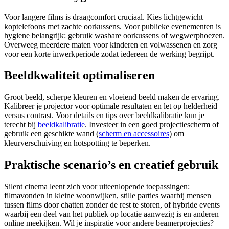
Voor langere films is draagcomfort cruciaal. Kies lichtgewicht
koptelefoons met zachte oorkussens. Voor publieke evenementen is
hygiene belangrijk: gebruik wasbare oorkussens of wegwerphoezen.
Overweeg meerdere maten voor kinderen en volwassenen en zorg
voor een korte inwerkperiode zodat iedereen de werking begrijpt.
Beeldkwaliteit optimaliseren
Groot beeld, scherpe kleuren en vloeiend beeld maken de ervaring.
Kalibreer je projector voor optimale resultaten en let op helderheid
versus contrast. Voor details en tips over beeldkalibratie kun je
terecht bij
beeldkalibratie
. Investeer in een goed projectiescherm of
gebruik een geschikte wand (
scherm en accessoires
) om
kleurverschuiving en hotspotting te beperken.
Praktische scenario’s en creatief gebruik
Silent cinema leent zich voor uiteenlopende toepassingen:
filmavonden in kleine woonwijken, stille parties waarbij mensen
tussen films door chatten zonder de rest te storen, of hybride events
waarbij een deel van het publiek op locatie aanwezig is en anderen
online meekijken. Wil je inspiratie voor andere beamerprojecties?