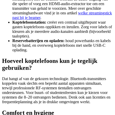
die speler of voeg een HDMI-audio-extractor toe om een
transmitter van geluid te voorzien. Meer over geschikte
streaminghardware vind je in ons artikel
welke streamingstick
past bij je beamer
.
Koptelefoonstation:
creëer een centraal uitgiftepunt waar
gasten koptelefoons oppikken en inruilen. Zorg voor labels of
kleuren als je meerdere audio-kanalen aanbiedt (bijvoorbeeld
taalopties).
Reservebatterijen en opladen:
houd powerbanks en kabels
bij de hand, en overweeg koptelefoons met snelle USB-C
oplading.
Hoeveel koptelefoons kun je tegelijk
gebruiken?
Dat hangt af van de gekozen technologie. Bluetooth-transmitters
koppelen vaak slechts een beperkt aantal apparaten simultaan,
terwijl professionele RF-systemen tientallen ontvangers
ondersteunen. Voor buurt- of studentenfeesten kun je kiezen voor
systemen die 8–20 ontvangers bedienen. Denk ook aan licenties en
frequentieplanning als je in drukke omgevingen werkt.
Comfort en hygiene