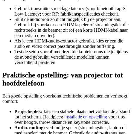
Gebruik transmitters met lage latency (voor bluetooth: aptX
Low Latency; voor RF: fabrikantspecificaties checken).
Sluit de audiobron zo dicht mogelijk bij de projector aan.
Gebruik bij voorkeur een HDMI-speler of streamingstick die
rechtstreeks in de beamer zit (of een korte HDMI-kabel naar
een media-converter).
Als je een HDMI-audio-extractor gebruikt, kies er een die
audio en video correct passthrought zonder buffering.
Test de setup vooraf met dezelfde koptelefoons die je tijdens
de avond gebruikt; verschillende modellen kunnen
verschillend presteren.
Praktische opstelling: van projector tot
hoofdtelefoon
Een goede opstelling voorkomt technische problemen en verhoogt
comfort:
Projectieplek:
kies een stabiele plaats met voldoende afstand
tot het scherm. Raadpleeg
installatie en opstelling
voor tips
over hoogte, throw distance en keystone-correctie.
Audio-routing:
verbind je speler (streamingstick, laptop of
mediaspeler) met de beamer. Gebruik de audio-uitgang van