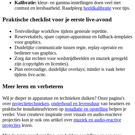
Kalibratie:
kleur- en gamma‑instellingen doen veel met
contrast en leesbaarheid. Raadpleeg
beeldkalibratie
voor tips.
Praktische checklist voor je eerste live‑avond
Testvolledige workflow tijdens generale repetitie.
Reservekabels, spare capture‑apparatuur en fallback‑templates
voor graphics.
Duidelijke communicatie tussen regie, replay‑operator en
bediener van graphics.
Zorg dat rechten voor wedstrijdbeelden en muziek geregeld
zijn (copyrights en licenties).
Plan eenvoudige, duidelijke overlays; minder is vaak beter
tijdens live‑actie.
Meer leren en verbeteren
Wil je dieper in apparatuur en technieken duiken? Onze pagina's
over
projectietechnieken
,
onderhoud en levensduur
van beamers en
praktische installatieadviezen op
installatie en opstelling
helpen je
verder. Voor creatieve inspiratie over visuals en audio‑reactieve
projecties kun je ook ons artikel over
muziek en audio‑reactive
projecties
lezen.