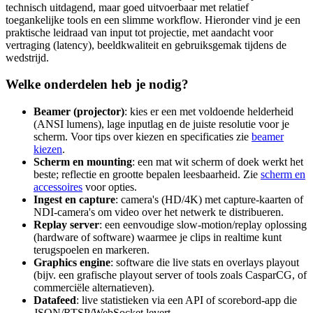
technisch uitdagend, maar goed uitvoerbaar met relatief
toegankelijke tools en een slimme workflow. Hieronder vind je een
praktische leidraad van input tot projectie, met aandacht voor
vertraging (latency), beeldkwaliteit en gebruiksgemak tijdens de
wedstrijd.
Welke onderdelen heb je nodig?
Beamer (projector)
: kies er een met voldoende helderheid
(ANSI lumens), lage inputlag en de juiste resolutie voor je
scherm. Voor tips over kiezen en specificaties zie
beamer
kiezen
.
Scherm en mounting
: een mat wit scherm of doek werkt het
beste; reflectie en grootte bepalen leesbaarheid. Zie
scherm en
accessoires
voor opties.
Ingest en capture
: camera's (HD/4K) met capture‑kaarten of
NDI‑camera's om video over het netwerk te distribueren.
Replay server
: een eenvoudige slow‑motion/replay oplossing
(hardware of software) waarmee je clips in realtime kunt
terugspoelen en markeren.
Graphics engine
: software die live stats en overlays playout
(bijv. een grafische playout server of tools zoals CasparCG, of
commerciële alternatieven).
Datafeed
: live statistieken via een API of scorebord‑app die
JSON/RTSP/WebSocket levert.