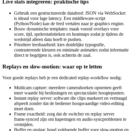
Live stats integreren: praktische tips
Gebruik een gestructureerde datafeed: JSON via WebSocket
is ideaal voor lage latency. Een middleware‑script
(Python/Node) kan de feed vertalen naar je graphics engine.
Bouw dynamische templates: maak vooraf overlays voor
score, tijd, spelerstatistieken en heatmaps zodat je tijdens de
wedstrijd alleen data hoeft te pushen.
Prioriteer leesbaarheid: kies duidelijke typografie,
contrasterende kleuren en minimale animaties zodat informatie
direct te begrijpen is, ook achterin de zaal.
Replays en slow‑motion: waar op te letten
Voor goede replays heb je een dedicated replay‑workflow nodig:
Multicam capture: meerdere camerahoeken opnemen geeft
meer waarde bij beslissingen en spectaculaire hoogtepunten.
Instant replay server: software die clips markeert en vertraagd
afspeelt zonder dat de bediener hoogwaardige video‑editing
moet doen.
Frame exactheid: zorg dat de switcher en replay server
frame‑synced zijn om haperingen en audio‑syncproblemen te
vermijden.
Buffer en opslag: houd voldoende buffer voor slow‑motion en