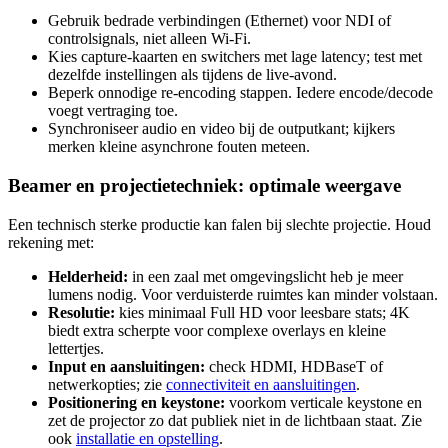
Gebruik bedrade verbindingen (Ethernet) voor NDI of
controlsignals, niet alleen Wi‑Fi.
Kies capture‑kaarten en switchers met lage latency; test met
dezelfde instellingen als tijdens de live‑avond.
Beperk onnodige re‑encoding stappen. Iedere encode/decode
voegt vertraging toe.
Synchroniseer audio en video bij de outputkant; kijkers
merken kleine asynchrone fouten meteen.
Beamer en projectietechniek: optimale weergave
Een technisch sterke productie kan falen bij slechte projectie. Houd
rekening met:
Helderheid:
in een zaal met omgevingslicht heb je meer
lumens nodig. Voor verduisterde ruimtes kan minder volstaan.
Resolutie:
kies minimaal Full HD voor leesbare stats; 4K
biedt extra scherpte voor complexe overlays en kleine
lettertjes.
Input en aansluitingen:
check HDMI, HDBaseT of
netwerkopties; zie
connectiviteit en aansluitingen
.
Positionering en keystone:
voorkom verticale keystone en
zet de projector zo dat publiek niet in de lichtbaan staat. Zie
ook
installatie en opstelling
.