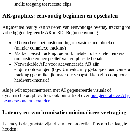
snelle toegang tot recente clips.
AR‑graphics: eenvoudig beginnen en opschalen
Augmented reality kan variëren van eenvoudige overlay‑tracking tot
volledig geïntegreerde AR in 3D. Begin eenvoudig:
2D overlays met positionering op vaste camerahoeken
(minder complexe tracking)
Marker‑based tracking: gebruik metalen of visuele markers
om positie en perspectief van graphics te bepalen
Netwerkable AR: voor geavanceerde AR zijn
engine‑oplossingen (bijv. Unreal/Unity gekoppeld aan camera
tracking) gebruikelijk, maar die vraagstukken zijn complex en
hardware‑intensief
Als je wilt experimenteren met AI‑gegenereerde visuals of
dynamische graphics, lees ook ons artikel over
hoe generatieve AI je
beameravonden verandert
.
Latency en synchronisatie: minimaliseer vertraging
Latency is de grootste vijand van live projectie. Tips om het laag te
houden: