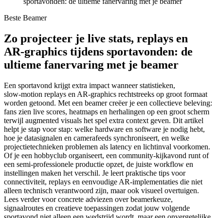
sportavonden: de ultieme fanervaring met je beamer
Beste Beamer
Zo projecteer je live stats, replays en
AR‑graphics tijdens sportavonden: de
ultieme fanervaring met je beamer
Een sportavond krijgt extra impact wanneer statistieken,
slow‑motion replays en AR‑graphics rechtstreeks op groot formaat
worden getoond. Met een beamer creëer je een collectieve beleving:
fans zien live scores, heatmaps en herhalingen op een groot scherm
terwijl augmented visuals het spel extra context geven. Dit artikel
helpt je stap voor stap: welke hardware en software je nodig hebt,
hoe je datasignalen en camerafeeds synchroniseert, en welke
projectietechnieken problemen als latency en lichtinval voorkomen.
Of je een hobbyclub organiseert, een community‑kijkavond runt of
een semi‑professionele productie opzet, de juiste workflow en
instellingen maken het verschil. Je leert praktische tips voor
connectiviteit, replays en eenvoudige AR-implementaties die niet
alleen technisch verantwoord zijn, maar ook visueel overtuigen.
Lees verder voor concrete adviezen over beamerkeuze,
signaalroutes en creatieve toepassingen zodat jouw volgende
sportavond niet alleen een wedstrijd wordt, maar een onvergetelijke