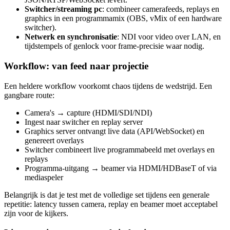
Switcher/streaming pc
: combineer camerafeeds, replays en
graphics in een programmamix (OBS, vMix of een hardware
switcher).
Netwerk en synchronisatie
: NDI voor video over LAN, en
tijdstempels of genlock voor frame‑precisie waar nodig.
Workflow: van feed naar projectie
Een heldere workflow voorkomt chaos tijdens de wedstrijd. Een
gangbare route:
Camera's → capture (HDMI/SDI/NDI)
Ingest naar switcher en replay server
Graphics server ontvangt live data (API/WebSocket) en
genereert overlays
Switcher combineert live programmabeeld met overlays en
replays
Programma‑uitgang → beamer via HDMI/HDBaseT of via
mediaspeler
Belangrijk is dat je test met de volledige set tijdens een generale
repetitie: latency tussen camera, replay en beamer moet acceptabel
zijn voor de kijkers.