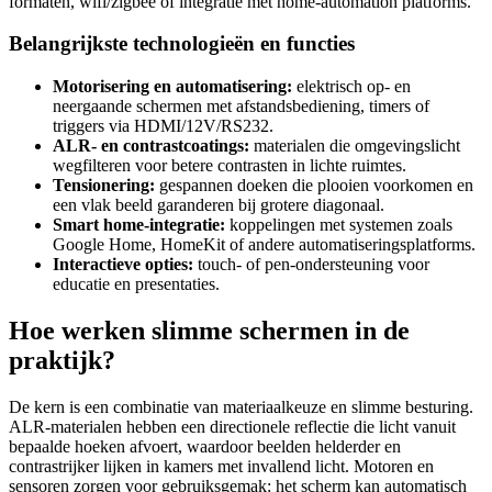
formaten, wifi/zigbee of integratie met home-automation platforms.
Belangrijkste technologieën en functies
Motorisering en automatisering:
elektrisch op- en
neergaande schermen met afstandsbediening, timers of
triggers via HDMI/12V/RS232.
ALR- en contrastcoatings:
materialen die omgevingslicht
wegfilteren voor betere contrasten in lichte ruimtes.
Tensionering:
gespannen doeken die plooien voorkomen en
een vlak beeld garanderen bij grotere diagonaal.
Smart home-integratie:
koppelingen met systemen zoals
Google Home, HomeKit of andere automatiseringsplatforms.
Interactieve opties:
touch- of pen-ondersteuning voor
educatie en presentaties.
Hoe werken slimme schermen in de
praktijk?
De kern is een combinatie van materiaalkeuze en slimme besturing.
ALR-materialen hebben een directionele reflectie die licht vanuit
bepaalde hoeken afvoert, waardoor beelden helderder en
contrastrijker lijken in kamers met invallend licht. Motoren en
sensoren zorgen voor gebruiksgemak: het scherm kan automatisch