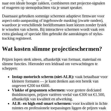
naar een ideale hoogte zakken, combineren met projector-signalen
of reageren op stemopdrachten via je smart speaker.
Daarnaast gebruiken sommige schermen adaptieve firmware voor
aspect-ratio-aanpassing of ingebouwde masking (zwarte randen),
waardoor je verschillende beeldformaten kunt kiezen zonder fysiek
te wisselen van scherm. Bij interactieve schermen wordt vaak een
extra glaslaag of speciale film gebruikt die aanrakingen of stylus-
tracking registreert.
Wat kosten slimme projectieschermen?
Prijzen lopen sterk uiteen, afhankelijk van formaat, materiaal en
slimme functies. Hieronder een leidraad om verwachtingen te
scheppen:
Instap motorisch scherm (niet-ALR):
vaak betaalbaar voor
kleinere formaten — je kunt denken aan een bereik van
ongeveer €200 tot €600.
Vlakke of gespannen schermen:
voor grotere dedciated
thuisbioscopen, prijzen variëren veelal van €300 tot €1.500,
afhankelijk van kwaliteit en afwerking.
ALR- en high-end smart schermen:
voor kwaliteit in lichte
ruimtes en professionele toepassingen liggen de prijzen vaak