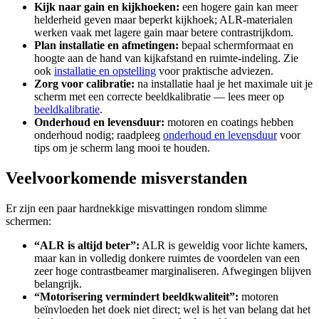
Kijk naar gain en kijkhoeken:
een hogere gain kan meer
helderheid geven maar beperkt kijkhoek; ALR-materialen
werken vaak met lagere gain maar betere contrastrijkdom.
Plan installatie en afmetingen:
bepaal schermformaat en
hoogte aan de hand van kijkafstand en ruimte-indeling. Zie
ook
installatie en opstelling
voor praktische adviezen.
Zorg voor calibratie:
na installatie haal je het maximale uit je
scherm met een correcte beeldkalibratie — lees meer op
beeldkalibratie
.
Onderhoud en levensduur:
motoren en coatings hebben
onderhoud nodig; raadpleeg
onderhoud en levensduur
voor
tips om je scherm lang mooi te houden.
Veelvoorkomende misverstanden
Er zijn een paar hardnekkige misvattingen rondom slimme
schermen:
“ALR is altijd beter”:
ALR is geweldig voor lichte kamers,
maar kan in volledig donkere ruimtes de voordelen van een
zeer hoge contrastbeamer marginaliseren. Afwegingen blijven
belangrijk.
“Motorisering vermindert beeldkwaliteit”:
motoren
beïnvloeden het doek niet direct; wel is het van belang dat het