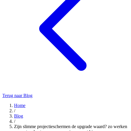
Terug naar Blog
Home
/
Blog
/
Zijn slimme projectieschermen de upgrade waard? zo werken