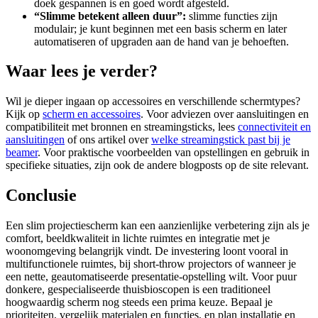
doek gespannen is en goed wordt afgesteld.
“Slimme betekent alleen duur”:
slimme functies zijn
modulair; je kunt beginnen met een basis scherm en later
automatiseren of upgraden aan de hand van je behoeften.
Waar lees je verder?
Wil je dieper ingaan op accessoires en verschillende schermtypes?
Kijk op
scherm en accessoires
. Voor adviezen over aansluitingen en
compatibiliteit met bronnen en streamingsticks, lees
connectiviteit en
aansluitingen
of ons artikel over
welke streamingstick past bij je
beamer
. Voor praktische voorbeelden van opstellingen en gebruik in
specifieke situaties, zijn ook de andere blogposts op de site relevant.
Conclusie
Een slim projectiescherm kan een aanzienlijke verbetering zijn als je
comfort, beeldkwaliteit in lichte ruimtes en integratie met je
woonomgeving belangrijk vindt. De investering loont vooral in
multifunctionele ruimtes, bij short‑throw projectors of wanneer je
een nette, geautomatiseerde presentatie-opstelling wilt. Voor puur
donkere, gespecialiseerde thuisbioscopen is een traditioneel
hoogwaardig scherm nog steeds een prima keuze. Bepaal je
prioriteiten, vergelijk materialen en functies, en plan installatie en