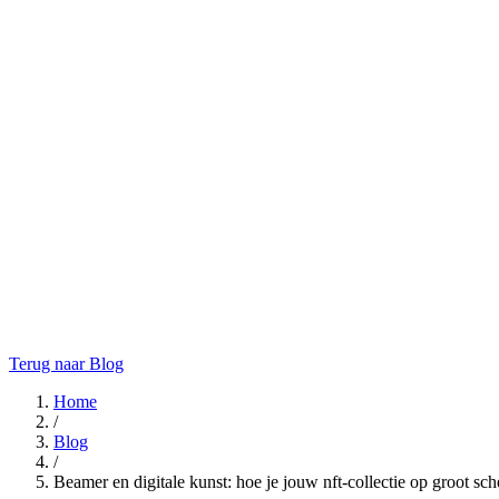
Terug naar Blog
Home
/
Blog
/
Beamer en digitale kunst: hoe je jouw nft-collectie op groot sch