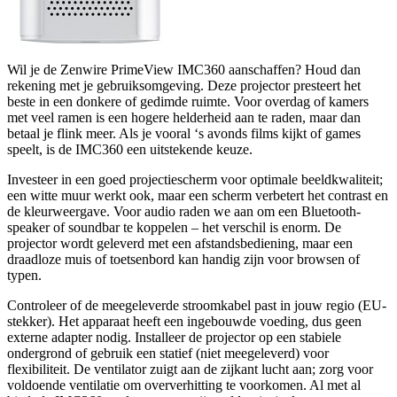
Wil je de Zenwire PrimeView IMC360 aanschaffen? Houd dan
rekening met je gebruiksomgeving. Deze projector presteert het
beste in een donkere of gedimde ruimte. Voor overdag of kamers
met veel ramen is een hogere helderheid aan te raden, maar dan
betaal je flink meer. Als je vooral ‘s avonds films kijkt of games
speelt, is de IMC360 een uitstekende keuze.
Investeer in een goed projectiescherm voor optimale beeldkwaliteit;
een witte muur werkt ook, maar een scherm verbetert het contrast en
de kleurweergave. Voor audio raden we aan om een Bluetooth-
speaker of soundbar te koppelen – het verschil is enorm. De
projector wordt geleverd met een afstandsbediening, maar een
draadloze muis of toetsenbord kan handig zijn voor browsen of
typen.
Controleer of de meegeleverde stroomkabel past in jouw regio (EU-
stekker). Het apparaat heeft een ingebouwde voeding, dus geen
externe adapter nodig. Installeer de projector op een stabiele
ondergrond of gebruik een statief (niet meegeleverd) voor
flexibiliteit. De ventilator zuigt aan de zijkant lucht aan; zorg voor
voldoende ventilatie om oververhitting te voorkomen. Al met al