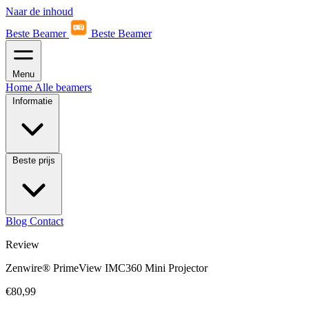
Naar de inhoud
Beste Beamer
Beste Beamer
Menu
Home
Alle beamers
Informatie
Beste prijs
Blog
Contact
Review
Zenwire® PrimeView IMC360 Mini Projector
€80,99