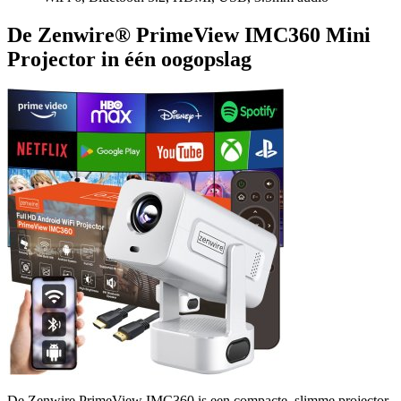
De Zenwire® PrimeView IMC360 Mini
Projector in één oogopslag
De Zenwire PrimeView IMC360 is een compacte, slimme projector