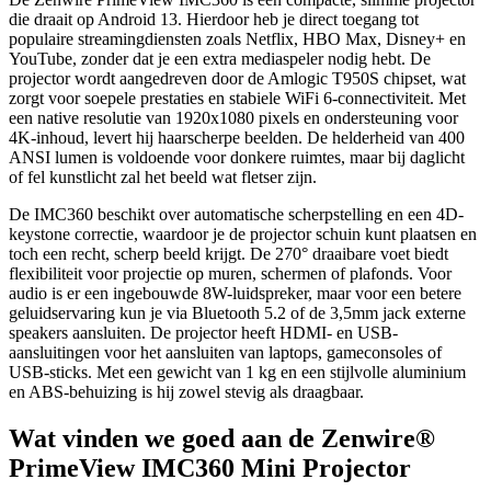
die draait op Android 13. Hierdoor heb je direct toegang tot
populaire streamingdiensten zoals Netflix, HBO Max, Disney+ en
YouTube, zonder dat je een extra mediaspeler nodig hebt. De
projector wordt aangedreven door de Amlogic T950S chipset, wat
zorgt voor soepele prestaties en stabiele WiFi 6-connectiviteit. Met
een native resolutie van 1920x1080 pixels en ondersteuning voor
4K-inhoud, levert hij haarscherpe beelden. De helderheid van 400
ANSI lumen is voldoende voor donkere ruimtes, maar bij daglicht
of fel kunstlicht zal het beeld wat fletser zijn.
De IMC360 beschikt over automatische scherpstelling en een 4D-
keystone correctie, waardoor je de projector schuin kunt plaatsen en
toch een recht, scherp beeld krijgt. De 270° draaibare voet biedt
flexibiliteit voor projectie op muren, schermen of plafonds. Voor
audio is er een ingebouwde 8W-luidspreker, maar voor een betere
geluidservaring kun je via Bluetooth 5.2 of de 3,5mm jack externe
speakers aansluiten. De projector heeft HDMI- en USB-
aansluitingen voor het aansluiten van laptops, gameconsoles of
USB-sticks. Met een gewicht van 1 kg en een stijlvolle aluminium
en ABS-behuizing is hij zowel stevig als draagbaar.
Wat vinden we goed aan de Zenwire®
PrimeView IMC360 Mini Projector