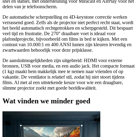
snel en stabiel, met ondersteuning voor Miracast en AirPlay voor het
delen van je telefoonscherm.
De automatische scherpstelling en 4D-keystone correctie werken
verrassend goed. Zelfs als de projector niet perfect recht staat, wordt
het beeld automatisch rechtgetrokken en scherpgesteld. Dit bespaart
veel tijd en frustratie. De 270° draaibare voet is ideaal voor
plafondprojectie, bijvoorbeeld om films in bed te kijken. Met een
contrast van 10.000:1 en 400 ANSI lumen zijn kleuren levendig en
zwartwaarden behoorlijk voor deze prijsklasse.
De aansluitmogelijkheden zijn uitgebreid: HDMI voor externe
bronnen, USB voor media, en een audio jack. Het compacte formaat
(1 kg) maakt hem makkelijk mee te nemen naar vrienden of op
vakantie. De ventilator is relatief stil, zodat hij niet stoort tijdens
films. Al met al een uitstekende keuze voor wie een draagbare,
slimme projector zoekt met goede beeldkwaliteit.
Wat vinden we minder goed