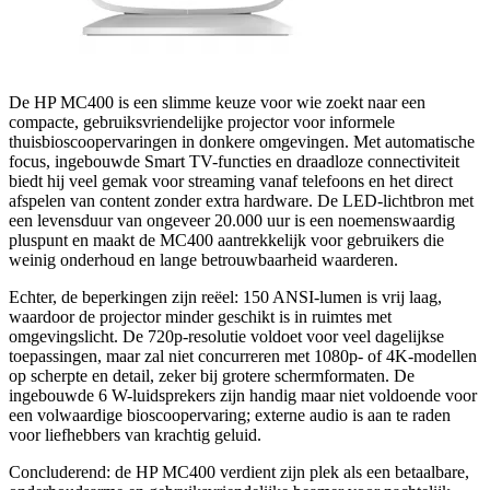
De HP MC400 is een slimme keuze voor wie zoekt naar een
compacte, gebruiksvriendelijke projector voor informele
thuisbioscoopervaringen in donkere omgevingen. Met automatische
focus, ingebouwde Smart TV-functies en draadloze connectiviteit
biedt hij veel gemak voor streaming vanaf telefoons en het direct
afspelen van content zonder extra hardware. De LED-lichtbron met
een levensduur van ongeveer 20.000 uur is een noemenswaardig
pluspunt en maakt de MC400 aantrekkelijk voor gebruikers die
weinig onderhoud en lange betrouwbaarheid waarderen.
Echter, de beperkingen zijn reëel: 150 ANSI-lumen is vrij laag,
waardoor de projector minder geschikt is in ruimtes met
omgevingslicht. De 720p-resolutie voldoet voor veel dagelijkse
toepassingen, maar zal niet concurreren met 1080p- of 4K-modellen
op scherpte en detail, zeker bij grotere schermformaten. De
ingebouwde 6 W-luidsprekers zijn handig maar niet voldoende voor
een volwaardige bioscoopervaring; externe audio is aan te raden
voor liefhebbers van krachtig geluid.
Concluderend: de HP MC400 verdient zijn plek als een betaalbare,