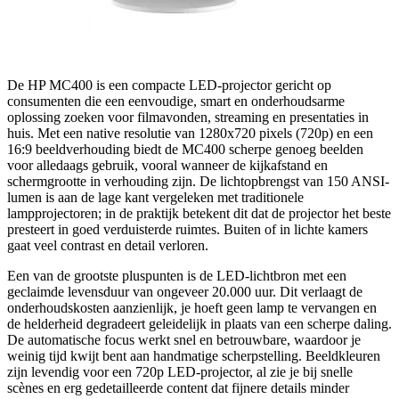
De HP MC400 is een compacte LED-projector gericht op
consumenten die een eenvoudige, smart en onderhoudsarme
oplossing zoeken voor filmavonden, streaming en presentaties in
huis. Met een native resolutie van 1280x720 pixels (720p) en een
16:9 beeldverhouding biedt de MC400 scherpe genoeg beelden
voor alledaags gebruik, vooral wanneer de kijkafstand en
schermgrootte in verhouding zijn. De lichtopbrengst van 150 ANSI-
lumen is aan de lage kant vergeleken met traditionele
lampprojectoren; in de praktijk betekent dit dat de projector het beste
presteert in goed verduisterde ruimtes. Buiten of in lichte kamers
gaat veel contrast en detail verloren.
Een van de grootste pluspunten is de LED-lichtbron met een
geclaimde levensduur van ongeveer 20.000 uur. Dit verlaagt de
onderhoudskosten aanzienlijk, je hoeft geen lamp te vervangen en
de helderheid degradeert geleidelijk in plaats van een scherpe daling.
De automatische focus werkt snel en betrouwbare, waardoor je
weinig tijd kwijt bent aan handmatige scherpstelling. Beeldkleuren
zijn levendig voor een 720p LED-projector, al zie je bij snelle
scènes en erg gedetailleerde content dat fijnere details minder