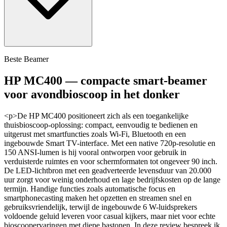
Beste Beamer
HP MC400 — compacte smart-beamer
voor avondbioscoop in het donker
<p>De HP MC400 positioneert zich als een toegankelijke
thuisbioscoop-oplossing: compact, eenvoudig te bedienen en
uitgerust met smartfuncties zoals Wi‑Fi, Bluetooth en een
ingebouwde Smart TV-interface. Met een native 720p-resolutie en
150 ANSI-lumen is hij vooral ontworpen voor gebruik in
verduisterde ruimtes en voor schermformaten tot ongeveer 90 inch.
De LED-lichtbron met een geadverteerde levensduur van 20.000
uur zorgt voor weinig onderhoud en lage bedrijfskosten op de lange
termijn. Handige functies zoals automatische focus en
smartphonecasting maken het opzetten en streamen snel en
gebruiksvriendelijk, terwijl de ingebouwde 6 W-luidsprekers
voldoende geluid leveren voor casual kijkers, maar niet voor echte
bioscoopervaringen met diepe bastonen. In deze review bespreek ik