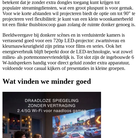
betekent dat je zonder extra dongles toegang kunt krijgen tot
populaire streamingdiensten, wat een groot pluspunt is voor gemak.
Voor wie korte afstanden wil projecteren biedt de optie om tot 90" te
projecteren veel flexibiliteit: je kunt van een klein woonkamerbeeld
tot een flinke thuisbioscoop gaan zolang de ruimte donker genoeg is.
Beeldweergave bij donkere scènes en in verduisterde kamers is
verrassend goed voor een 720p LED-projector: zwartniveau en
kleurnauwkeurigheid zijn prima voor films en series. Ook het
energieverbruik blijft beperkt door de LED-technologie, wat zowel
milieu- als portemonneevriendelijk is. Tot slot zijn de ingebouwde 6
W-luidsprekers handig voor direct geluid zonder extra apparatuur,
voldoende voor casual kijkers of presentaties in kleine groepen.
Wat vinden we minder goed