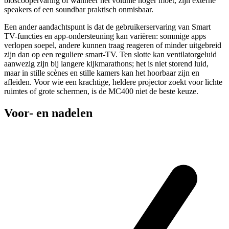
bioscoopervaring of wanneer het volume hoger moet, zijn externe
speakers of een soundbar praktisch onmisbaar.
Een ander aandachtspunt is dat de gebruikerservaring van Smart
TV-functies en app-ondersteuning kan variëren: sommige apps
verlopen soepel, andere kunnen traag reageren of minder uitgebreid
zijn dan op een reguliere smart-TV. Ten slotte kan ventilatorgeluid
aanwezig zijn bij langere kijkmarathons; het is niet storend luid,
maar in stille scènes en stille kamers kan het hoorbaar zijn en
afleiden. Voor wie een krachtige, heldere projector zoekt voor lichte
ruimtes of grote schermen, is de MC400 niet de beste keuze.
Voor- en nadelen