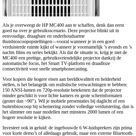
Als je overweegt de HP MC400 aan te schaffen, denk dan eerst
goed na over je gebruiksscenario. Deze projector blinkt uit in
eenvoudige, draagbare en onderhoudsarme
thuisbioscoopopstellingen—vooral wanneer je in een goed
verduisterde ruimte kijkt of wanneer je voornamelijk ’s avonds en ’s
nachts films en series bekijkt. Als dat de situatie is, krijg je met de
MC400 een prettige, gebruiksvriendelijke projector dankzij de
automatische focus, het Smart TV-platform en draadloze
connectiviteit voor snelle smartphonecasting.
Voor kopers die hogere eisen aan beeldkwaliteit en helderheid
stellen, is het belangrijk om realistische verwachtingen te hebben:
150 ANSI-lumen en 720p-resolutie betekenen dat de projector
minder geschikt is voor lichte kamers en grote schermformaten
(groter dan ~90"). Wil je mobiele presentaties bij daglicht of een
buitenbioscoop bij schemering zonder volledige verduistering, dan is
het slimmer om naar modellen met minstens 2000 lumen of een
hogere resolutie te kijken.
Investeer ook in geluid: de ingebouwde 6 W-luidsprekers zijn prima
voor korte demo’s of alledaags gebruik, maar een externe Bluetooth-