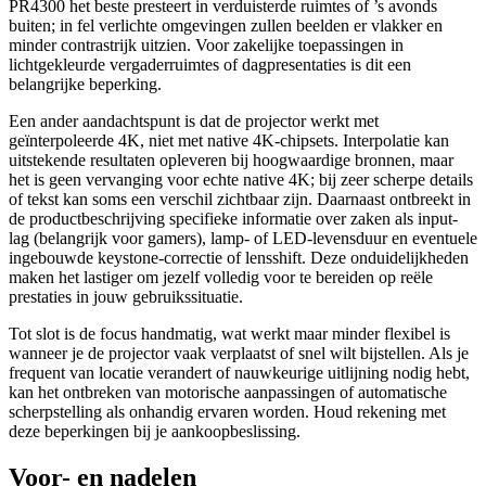
PR4300 het beste presteert in verduisterde ruimtes of ’s avonds
buiten; in fel verlichte omgevingen zullen beelden er vlakker en
minder contrastrijk uitzien. Voor zakelijke toepassingen in
lichtgekleurde vergaderruimtes of dagpresentaties is dit een
belangrijke beperking.
Een ander aandachtspunt is dat de projector werkt met
geïnterpoleerde 4K, niet met native 4K-chipsets. Interpolatie kan
uitstekende resultaten opleveren bij hoogwaardige bronnen, maar
het is geen vervanging voor echte native 4K; bij zeer scherpe details
of tekst kan soms een verschil zichtbaar zijn. Daarnaast ontbreekt in
de productbeschrijving specifieke informatie over zaken als input-
lag (belangrijk voor gamers), lamp- of LED-levensduur en eventuele
ingebouwde keystone-correctie of lensshift. Deze onduidelijkheden
maken het lastiger om jezelf volledig voor te bereiden op reële
prestaties in jouw gebruikssituatie.
Tot slot is de focus handmatig, wat werkt maar minder flexibel is
wanneer je de projector vaak verplaatst of snel wilt bijstellen. Als je
frequent van locatie verandert of nauwkeurige uitlijning nodig hebt,
kan het ontbreken van motorische aanpassingen of automatische
scherpstelling als onhandig ervaren worden. Houd rekening met
deze beperkingen bij je aankoopbeslissing.
Voor- en nadelen