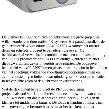
De Denver PR4300 richt zich op gebruikers die grote projecties
willen zonder een duur native 4K-systeem. Het paradepaardje is de
geïnterpoleerde 4K-resolutie (3840×2160), waarmee het toestel
detail en scherpte probeert te benaderen die je van 4K-
beeldmateriaal verwacht. In combinatie met een contrastverhouding
van 8000:1 produceert de PR4300 levendige kleuren en relatief
diepe zwarttinten, zeker in verduisterde ruimtes. De opgegeven
helderheid van 400 ANSI lumen plaatst deze projector in het midden
van het spectrum: voldoende voor thuisbioscoopomgevingen en
avondvoorstellingen buiten, maar minder geschikt voor presentaties
in fel verlichte zalen of daglicht zonder verduistering.
Wat de flexibiliteit betreft, biedt de PR4300 een ruime
projectieafstand van 1,2 tot 5 meter met een throw ratio van circa
1.1:1, wat betekent dat je al snel een groot beeld kunt krijgen in
kleinere tot middelgrote kamers. De focus is handmatig instelbaar,
wat eenvoudig en betrouwbaar is, maar het betekent ook dat