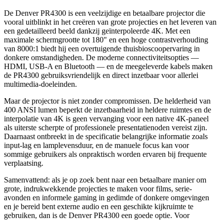
De Denver PR4300 is een veelzijdige en betaalbare projector die
vooral uitblinkt in het creëren van grote projecties en het leveren van
een gedetailleerd beeld dankzij geïnterpoleerde 4K. Met een
maximale schermgrootte tot 180" en een hoge contrastverhouding
van 8000:1 biedt hij een overtuigende thuisbioscoopervaring in
donkere omstandigheden. De moderne connectiviteitsopties —
HDMI, USB-A en Bluetooth — en de meegeleverde kabels maken
de PR4300 gebruiksvriendelijk en direct inzetbaar voor allerlei
multimedia-doeleinden.
Maar de projector is niet zonder compromissen. De helderheid van
400 ANSI lumen beperkt de inzetbaarheid in heldere ruimtes en de
interpolatie van 4K is geen vervanging voor een native 4K-paneel
als uiterste scherpte of professionele presentatienoden vereist zijn.
Daarnaast ontbreekt in de specificatie belangrijke informatie zoals
input-lag en lamplevensduur, en de manuele focus kan voor
sommige gebruikers als onpraktisch worden ervaren bij frequente
verplaatsing.
Samenvattend: als je op zoek bent naar een betaalbare manier om
grote, indrukwekkende projecties te maken voor films, serie-
avonden en informele gaming in gedimde of donkere omgevingen
en je bereid bent externe audio en een geschikte kijkruimte te
gebruiken, dan is de Denver PR4300 een goede optie. Voor