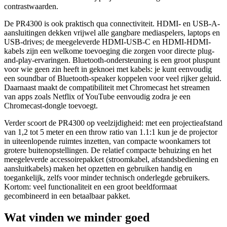
contrastwaarden.
De PR4300 is ook praktisch qua connectiviteit. HDMI- en USB-A-
aansluitingen dekken vrijwel alle gangbare mediaspelers, laptops en
USB-drives; de meegeleverde HDMI-USB-C en HDMI-HDMI-
kabels zijn een welkome toevoeging die zorgen voor directe plug-
and-play-ervaringen. Bluetooth-ondersteuning is een groot pluspunt
voor wie geen zin heeft in geknoei met kabels: je kunt eenvoudig
een soundbar of Bluetooth-speaker koppelen voor veel rijker geluid.
Daarnaast maakt de compatibiliteit met Chromecast het streamen
van apps zoals Netflix of YouTube eenvoudig zodra je een
Chromecast-dongle toevoegt.
Verder scoort de PR4300 op veelzijdigheid: met een projectieafstand
van 1,2 tot 5 meter en een throw ratio van 1.1:1 kun je de projector
in uiteenlopende ruimtes inzetten, van compacte woonkamers tot
grotere buitenopstellingen. De relatief compacte behuizing en het
meegeleverde accessoirepakket (stroomkabel, afstandsbediening en
aansluitkabels) maken het opzetten en gebruiken handig en
toegankelijk, zelfs voor minder technisch onderlegde gebruikers.
Kortom: veel functionaliteit en een groot beeldformaat
gecombineerd in een betaalbaar pakket.
Wat vinden we minder goed