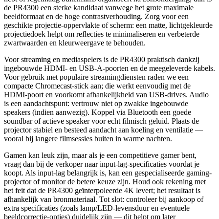
de PR4300 een sterke kandidaat vanwege het grote maximale
beeldformaat en de hoge contrastverhouding. Zorg voor een
geschikte projectie-oppervlakte of scherm: een matte, lichtgekleurde
projectiedoek helpt om reflecties te minimaliseren en verbeterde
zwartwaarden en kleurweergave te behouden.
Voor streaming en mediaspelers is de PR4300 praktisch dankzij
ingebouwde HDMI- en USB-A-poorten en de meegeleverde kabels.
Voor gebruik met populaire streamingdiensten raden we een
compacte Chromecast-stick aan; die werkt eenvoudig met de
HDMI-poort en voorkomt afhankelijkheid van USB-drives. Audio
is een aandachtspunt: vertrouw niet op zwakke ingebouwde
speakers (indien aanwezig). Koppel via Bluetooth een goede
soundbar of actieve speaker voor echt filmisch geluid. Plaats de
projector stabiel en besteed aandacht aan koeling en ventilatie —
vooral bij langere filmsessies buiten in warme nachten.
Gamen kan leuk zijn, maar als je een competitieve gamer bent,
vraag dan bij de verkoper naar input-lag-specificaties voordat je
koopt. Als input-lag belangrijk is, kan een gespecialiseerde gaming-
projector of monitor de betere keuze zijn. Houd ook rekening met
het feit dat de PR4300 geïnterpoleerde 4K levert; het resultaat is
afhankelijk van bronmateriaal. Tot slot: controleer bij aankoop of
extra specificaties (zoals lamp/LED-levensduur en eventuele
beeldcorrectie-opties) duidelijk zijn — dit helpt om later