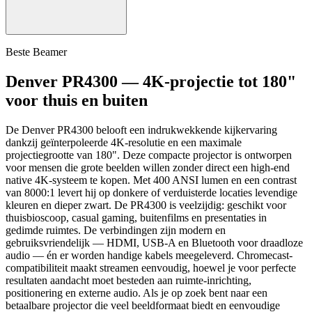
Beste Beamer
Denver PR4300 — 4K-projectie tot 180"
voor thuis en buiten
De Denver PR4300 belooft een indrukwekkende kijkervaring
dankzij geïnterpoleerde 4K-resolutie en een maximale
projectiegrootte van 180". Deze compacte projector is ontworpen
voor mensen die grote beelden willen zonder direct een high-end
native 4K-systeem te kopen. Met 400 ANSI lumen en een contrast
van 8000:1 levert hij op donkere of verduisterde locaties levendige
kleuren en dieper zwart. De PR4300 is veelzijdig: geschikt voor
thuisbioscoop, casual gaming, buitenfilms en presentaties in
gedimde ruimtes. De verbindingen zijn modern en
gebruiksvriendelijk — HDMI, USB-A en Bluetooth voor draadloze
audio — én er worden handige kabels meegeleverd. Chromecast-
compatibiliteit maakt streamen eenvoudig, hoewel je voor perfecte
resultaten aandacht moet besteden aan ruimte-inrichting,
positionering en externe audio. Als je op zoek bent naar een
betaalbare projector die veel beeldformaat biedt en eenvoudige