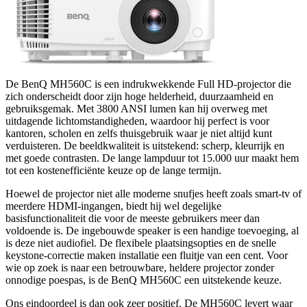
De BenQ MH560C is een indrukwekkende Full HD-projector die
zich onderscheidt door zijn hoge helderheid, duurzaamheid en
gebruiksgemak. Met 3800 ANSI lumen kan hij overweg met
uitdagende lichtomstandigheden, waardoor hij perfect is voor
kantoren, scholen en zelfs thuisgebruik waar je niet altijd kunt
verduisteren. De beeldkwaliteit is uitstekend: scherp, kleurrijk en
met goede contrasten. De lange lampduur tot 15.000 uur maakt hem
tot een kostenefficiënte keuze op de lange termijn.
Hoewel de projector niet alle moderne snufjes heeft zoals smart-tv of
meerdere HDMI-ingangen, biedt hij wel degelijke
basisfunctionaliteit die voor de meeste gebruikers meer dan
voldoende is. De ingebouwde speaker is een handige toevoeging, al
is deze niet audiofiel. De flexibele plaatsingsopties en de snelle
keystone-correctie maken installatie een fluitje van een cent. Voor
wie op zoek is naar een betrouwbare, heldere projector zonder
onnodige poespas, is de BenQ MH560C een uitstekende keuze.
Ons eindoordeel is dan ook zeer positief. De MH560C levert waar