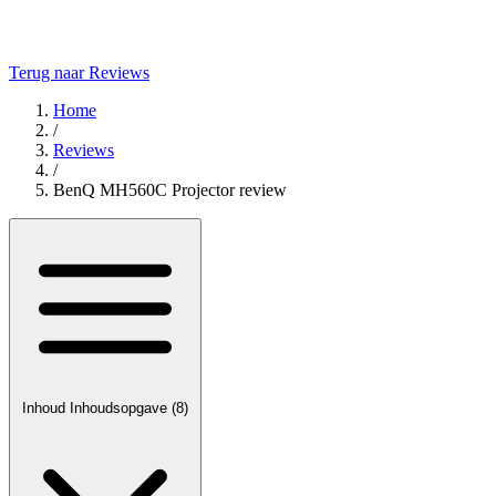
Terug naar Reviews
Home
/
Reviews
/
BenQ MH560C Projector review
Inhoud
Inhoudsopgave
(8)