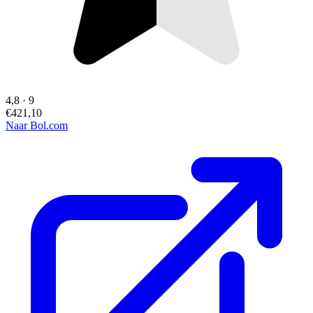
4,8
·
9
€421,10
Naar Bol.com