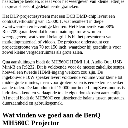
haarscherpe beelden, ideaal voor het weergeven van kleine lettertjes
in spreadsheets of gedetailleerde grafieken.
Het DLP-projectiesysteem met een DC3 DMD-chip levert een
contrastverhouding van 15.000:1, wat resulteert in diepe
zwartwaarden en levendige kleuren. Het kleurbereik van 88%
Rec.709 garandeert dat kleuren natuurgetrouw worden
weergegeven, wat vooral belangrijk is bij het presenteren van
marketingmateriaal of video's. De projector ondersteunt een
projectiegrootte van 70 tot 150 inch, waardoor hij geschikt is voor
zowel kleine vergaderruimtes als grote zalen.
Qua aansluitingen biedt de MH560C HDMI 1.4, Audio Out, USB
Mini-B en RS232. Dit is voldoende voor de meeste zakelijke setups,
hoewel een tweede HDMI-ingang welkom zou zijn. De
ingebouwde 10W speaker levert voldoende volume voor kleine tot
middelgrote ruimtes, maar voor grotere zalen is een externe speaker
aan te raden. De lampduur tot 15.000 uur in de LampSave-modus is
indrukwekkend en verlaagt de totale eigendomskosten aanzienlijk.
Al met al biedt de MH560C een uitstekende balans tussen prestaties,
duurzaamheid en gebruiksgemak.
Wat vinden we goed aan de BenQ
MH560C Projector