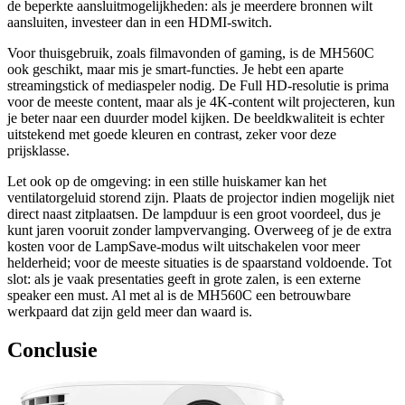
de beperkte aansluitmogelijkheden: als je meerdere bronnen wilt
aansluiten, investeer dan in een HDMI-switch.
Voor thuisgebruik, zoals filmavonden of gaming, is de MH560C
ook geschikt, maar mis je smart-functies. Je hebt een aparte
streamingstick of mediaspeler nodig. De Full HD-resolutie is prima
voor de meeste content, maar als je 4K-content wilt projecteren, kun
je beter naar een duurder model kijken. De beeldkwaliteit is echter
uitstekend met goede kleuren en contrast, zeker voor deze
prijsklasse.
Let ook op de omgeving: in een stille huiskamer kan het
ventilatorgeluid storend zijn. Plaats de projector indien mogelijk niet
direct naast zitplaatsen. De lampduur is een groot voordeel, dus je
kunt jaren vooruit zonder lampvervanging. Overweeg of je de extra
kosten voor de LampSave-modus wilt uitschakelen voor meer
helderheid; voor de meeste situaties is de spaarstand voldoende. Tot
slot: als je vaak presentaties geeft in grote zalen, is een externe
speaker een must. Al met al is de MH560C een betrouwbare
werkpaard dat zijn geld meer dan waard is.
Conclusie