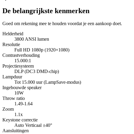
De belangrijkste kenmerken
Goed om rekening mee te houden voordat je een aankoop doet.
Helderheid
3800 ANSI lumen
Resolutie
Full HD 1080p (1920×1080)
Contrastverhouding
15.000:1
Projectiesysteem
DLP (DC3 DMD-chip)
Lampduur
Tot 15.000 uur (LampSave-modus)
Ingebouwde speaker
10W
Throw ratio
1.49-1.64
Zoom
1.1x
Keystone correctie
Auto Verticaal ±40°
Aansluitingen