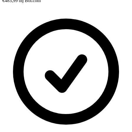
€483,99
bij Bol.com