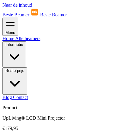
Naar de inhoud
Beste Beamer
Beste Beamer
Menu
Home
Alle beamers
Informatie
Beste prijs
Blog
Contact
Product
UpLiving® LCD Mini Projector
€179,95